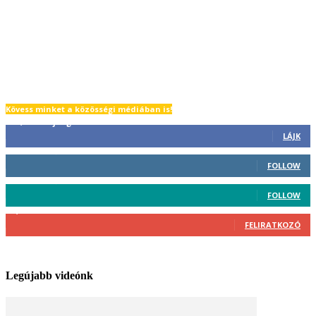
Kövess minket a közösségi médiában is!
42,500
Rajongó
LÁJK
940
Követő
FOLLOW
320
Követő
FOLLOW
5,930
Feliratkozó
FELIRATKOZÓ
Legújabb videónk