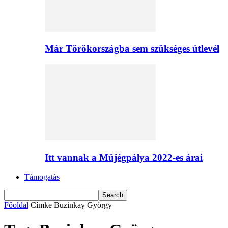
Már Törökországba sem szükséges útlevél
Itt vannak a Műjégpálya 2022-es árai
Támogatás
Főoldal
Címke
Buzinkay György