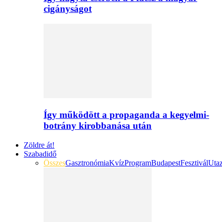
cigányságot
Így működött a propaganda a kegyelmi-
botrány kirobbanása után
Zöldre át!
Szabadidő
Összes
Gasztronómia
Kvíz
Program
Budapest
Fesztivál
Uta