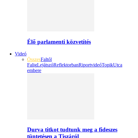
Élő parlamenti közvetítés
Videó
Összes
Faltól
Falig
Lejátszó
Reflektorban
Riportvideó
Topik
Utca
embere
Durva titkot tudtunk meg a fideszes
tüntetésen a Tiszáról