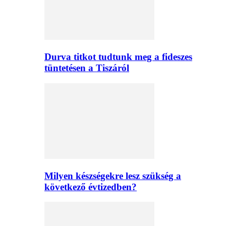
Durva titkot tudtunk meg a fideszes
tüntetésen a Tiszáról
Milyen készségekre lesz szükség a
következő évtizedben?