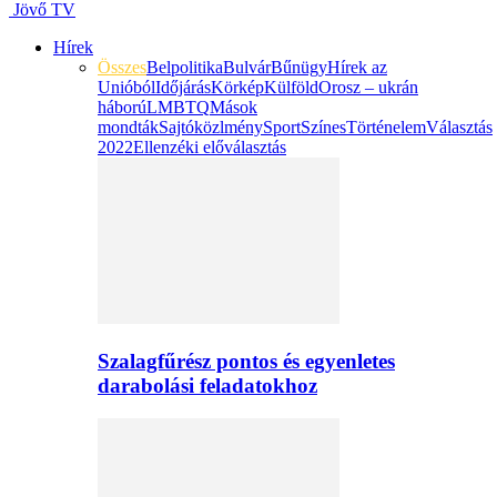
Jövő TV
Hírek
Összes
Belpolitika
Bulvár
Bűnügy
Hírek az
Unióból
Időjárás
Körkép
Külföld
Orosz – ukrán
háború
LMBTQ
Mások
mondták
Sajtóközlmény
Sport
Színes
Történelem
Választás
2022
Ellenzéki előválasztás
Szalagfűrész pontos és egyenletes
darabolási feladatokhoz