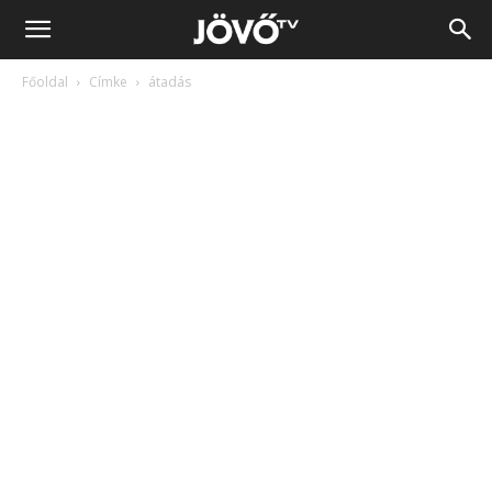
Jövő
Főoldal
Címke
átadás
TV