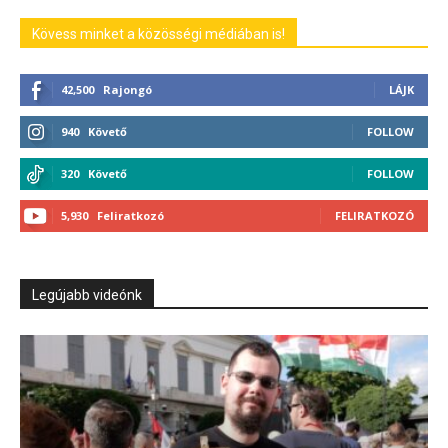
Kövess minket a közösségi médiában is!
42,500
Rajongó
LÁJK
940
Követő
FOLLOW
320
Követő
FOLLOW
5,930
Feliratkozó
FELIRATKOZÓ
Legújabb videónk