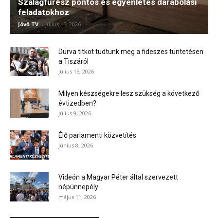
Szalagfűrész pontos és egyenletes darabolási
feladatokhoz
Jövő TV
-
július 15, 2026
Durva titkot tudtunk meg a fideszes tüntetésen
a Tiszáról
július 15, 2026
Milyen készségekre lesz szükség a következő
évtizedben?
július 9, 2026
Élő parlamenti közvetítés
június 8, 2026
Videón a Magyar Péter által szervezett
népünnepély
május 11, 2026