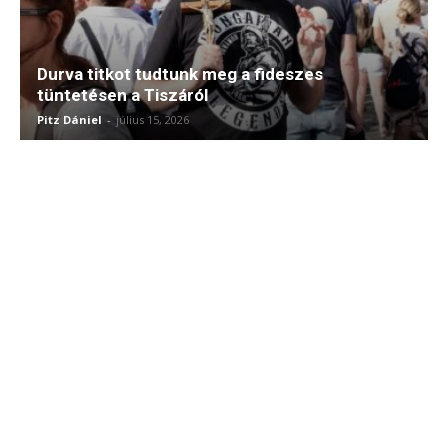
Durva titkot tudtunk meg a fideszes
tüntetésen a Tiszáról
Pitz Dániel
-
július 15, 2026