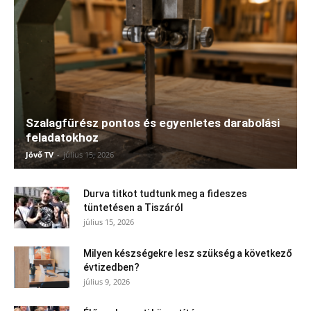
Szalagfűrész pontos és egyenletes darabolási
feladatokhoz
Jövő TV
-
július 15, 2026
Durva titkot tudtunk meg a fideszes
tüntetésen a Tiszáról
július 15, 2026
Milyen készségekre lesz szükség a következő
évtizedben?
július 9, 2026