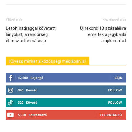
Előző cikk
Következő cikk
Letolt nadrággal követett
Új rekord: 13 százalékra
lányokat, a rendőrség
emelték a jegybanki
ébresztette másnap
alapkamatot
Kövess minket a közösségi médiában is!
42,500
Rajongó
LÁJK
940
Követő
FOLLOW
320
Követő
FOLLOW
5,930
Feliratkozó
FELIRATKOZÓ