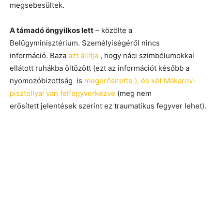
megsebesültek.
A támadó öngyilkos lett
– közölte a
Belügyminisztérium. Személyiségéről nincs
információ. Baza
azt állítja
, hogy náci szimbólumokkal
ellátott ruhákba öltözött (ezt az információt később a
nyomozóbizottság is
megerősítette ), és két Makarov-
pisztollyal van felfegyverkezve
(meg nem
erősített jelentések szerint ez traumatikus fegyver lehet).