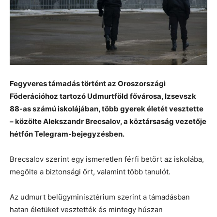
Fegyveres támadás történt az Oroszországi
Föderációhoz tartozó Udmurtföld fővárosa, Izsevszk
88-as számú iskolájában, több gyerek életét vesztette
– közölte Alekszandr Brecsalov, a köztársaság vezetője
hétfőn Telegram-bejegyzésben.
Brecsalov szerint egy ismeretlen férfi betört az iskolába,
megölte a biztonsági őrt, valamint több tanulót.
Az udmurt belügyminisztérium szerint a támadásban
hatan életüket vesztették és mintegy húszan