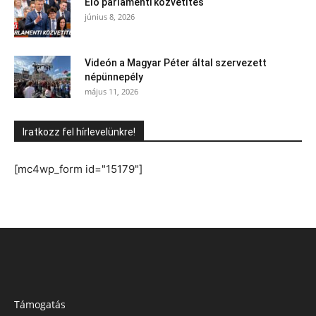
Élő parlamenti közvetítés
június 8, 2026
Videón a Magyar Péter által szervezett
népünnepély
május 11, 2026
Iratkozz fel hírlevelünkre!
[mc4wp_form id="15179"]
Támogatás