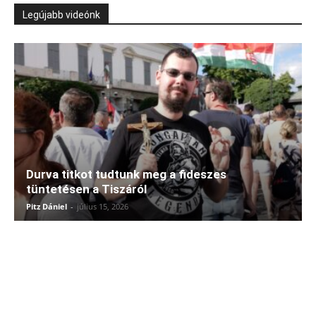
Legújabb videónk
Durva titkot tudtunk meg a fideszes
tüntetésen a Tiszáról
Pitz Dániel
-
július 15, 2026