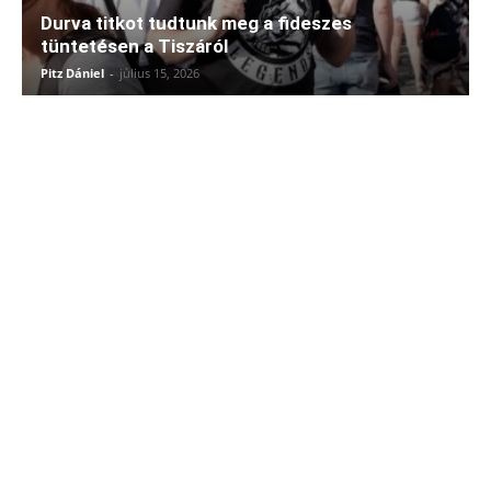
Durva titkot tudtunk meg a fideszes
tüntetésen a Tiszáról
Pitz Dániel
-
július 15, 2026