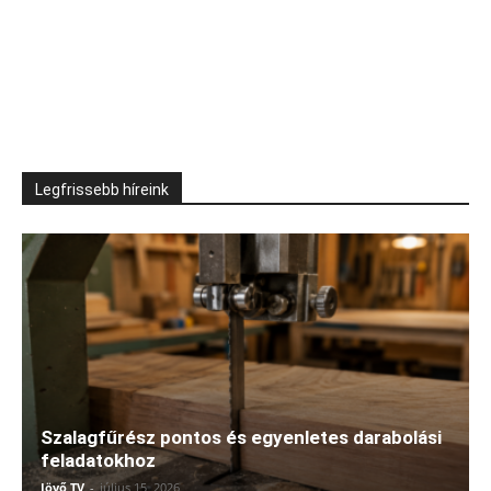
Legfrissebb híreink
Szalagfűrész pontos és egyenletes darabolási
feladatokhoz
Jövő TV
-
július 15, 2026