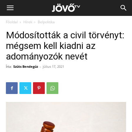
Jövő
Főoldal
Hírek
Belpolitika
TV
Módosították a civil törvényt:
mégsem kell kiadni az
adományozók nevét
Írta:
Szüts Bendegúz
-
július 17, 2021