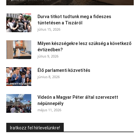
Durva titkot tudtunk meg a fideszes
tüntetésen a Tiszáról
július 15, 2026
Milyen készségekre lesz szükség a következő
évtizedben?
július 9, 2026
Élő parlamenti közvetítés
június 8, 2026
Videón a Magyar Péter által szervezett
népünnepély
május 11, 2026
Iratkozz fel hírlevelünkre!