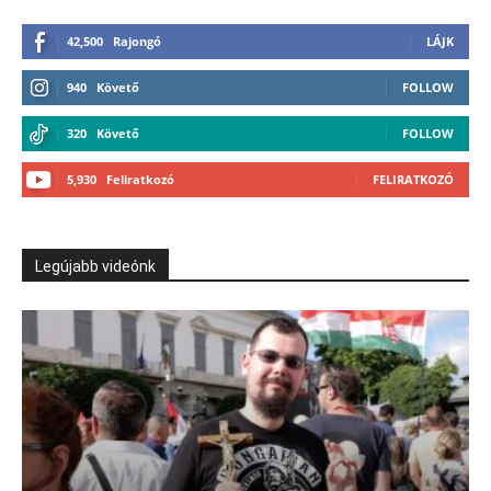
42,500
Rajongó
LÁJK
940
Követő
FOLLOW
320
Követő
FOLLOW
5,930
Feliratkozó
FELIRATKOZÓ
Legújabb videónk