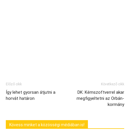
Előző cikk
Következő cikk
Így lehet gyorsan átjutni a
DK: Kémszoftverrel akar
horvát határon
megfigyeltetni az Orbán-
kormány
Kövess minket a közösségi médiában is!