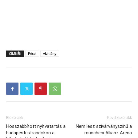
CÍMKÉK
Pécel
vízhiány
Előző cikk
Következő cikk
Hosszabbított nyitvatartás a
Nem lesz szívárványszínű a
budapesti strandokon a
müncheni Allianz Arena