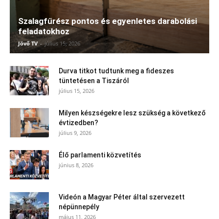
Szalagfűrész pontos és egyenletes darabolási
feladatokhoz
Jövő TV
-
július 15, 2026
Durva titkot tudtunk meg a fideszes
tüntetésen a Tiszáról
július 15, 2026
Milyen készségekre lesz szükség a következő
évtizedben?
július 9, 2026
Élő parlamenti közvetítés
június 8, 2026
Videón a Magyar Péter által szervezett
népünnepély
május 11, 2026