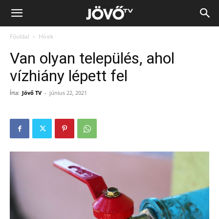
Jövő
Főoldal
Hírek
TV
Van olyan település, ahol
vízhiány lépett fel
Írta:
Jövő TV
-
június 22, 2021