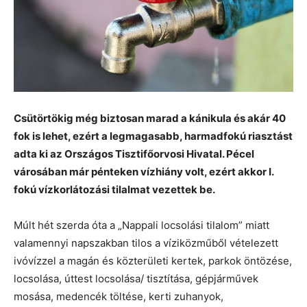
Csütörtökig még biztosan marad a kánikula és akár 40
fok is lehet, ezért a legmagasabb, harmadfokú riasztást
adta ki az Országos Tisztifőorvosi Hivatal. Pécel
városában már pénteken vízhiány volt, ezért akkor I.
fokú vízkorlátozási tilalmat vezettek be.
Múlt hét szerda óta a „Nappali locsolási tilalom” miatt
valamennyi napszakban tilos a víziközműből vételezett
ivóvízzel a magán és közterületi kertek, parkok öntözése,
locsolása, úttest locsolása/ tisztítása, gépjárművek
mosása, medencék töltése, kerti zuhanyok,