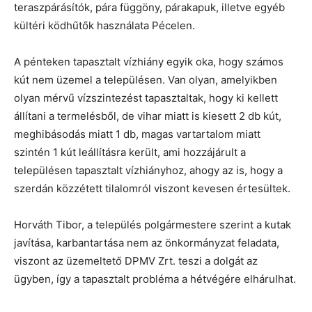
teraszpárásítók, pára függöny, párakapuk, illetve egyéb
kültéri ködhűtők használata Pécelen.
A pénteken tapasztalt vízhiány egyik oka, hogy számos
kút nem üzemel a településen. Van olyan, amelyikben
olyan mérvű vízszintezést tapasztaltak, hogy ki kellett
állítani a termelésből, de vihar miatt is kiesett 2 db kút,
meghibásodás miatt 1 db, magas vartartalom miatt
szintén 1 kút leállításra került, ami hozzájárult a
településen tapasztalt vízhiányhoz, ahogy az is, hogy a
szerdán közzétett tilalomról viszont kevesen értesültek.
Horváth Tibor, a település polgármestere szerint a kutak
javítása, karbantartása nem az önkormányzat feladata,
viszont az üzemeltető DPMV Zrt. teszi a dolgát az
ügyben, így a tapasztalt probléma a hétvégére elhárulhat.