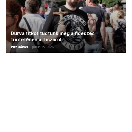
Durva titkot tudtunk meg a fideszes
tüntetésen a Tiszáról
Pitz Dániel
-
július 15, 2026