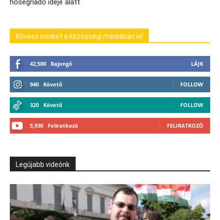
hőségriadó ideje alatt
Kövess minket a közösségi médiában is!
42,500
Rajongó
LÁJK
940
Követő
FOLLOW
320
Követő
FOLLOW
5,930
Feliratkozó
FELIRATKOZÓ
Legújabb videónk