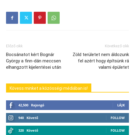
Előző cikk
Következő cikk
Bocsánatot kért Bognár
Zöld területet nem áldozunk
György a finn-dán meccsen
fel azért hogy építsünk rá
elhangzott kijelentései után
valami épületet
Kövess minket a közösségi médiában is!
42,500
Rajongó
LÁJK
940
Követő
FOLLOW
320
Követő
FOLLOW