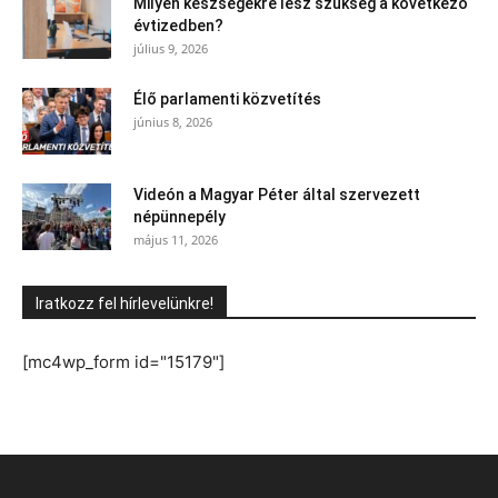
Milyen készségekre lesz szükség a következő
évtizedben?
július 9, 2026
Élő parlamenti közvetítés
június 8, 2026
Videón a Magyar Péter által szervezett
népünnepély
május 11, 2026
Iratkozz fel hírlevelünkre!
[mc4wp_form id="15179"]