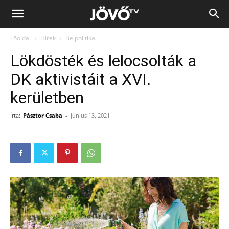
Jövő
Főoldal
Hírek
Belpolitika
TV
Lökdösték és lelocsolták a
DK aktivistáit a XVI.
kerületben
Írta:
Pásztor Csaba
-
június 13, 2021