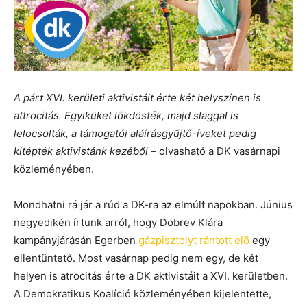
A párt XVI. kerületi aktivistáit érte két helyszínen is
attrocitás. Egyiküket lökdösték, majd slaggal is
lelocsolták, a támogatói aláírásgyűjtő-íveket pedig
kitépték aktivistánk kezéből
– olvasható a DK vasárnapi
közleményében.
Mondhatni rá jár a rúd a DK-ra az elmúlt napokban. Június
negyedikén írtunk arról, hogy Dobrev Klára
kampányjárásán Egerben
gázpisztolyt rántott elő
egy
ellentüntető. Most vasárnap pedig nem egy, de két
helyen is atrocitás érte a DK aktivistáit a XVI. kerületben.
A Demokratikus Koalíció közleményében kijelentette,