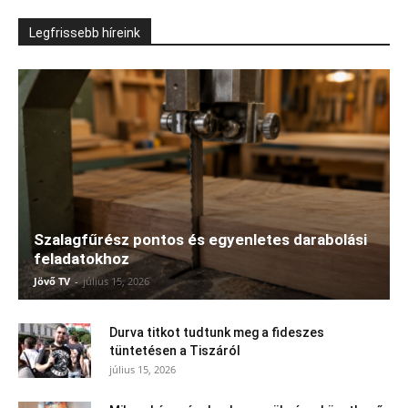
Legfrissebb híreink
Szalagfűrész pontos és egyenletes darabolási
feladatokhoz
Jövő TV
-
július 15, 2026
Durva titkot tudtunk meg a fideszes
tüntetésen a Tiszáról
július 15, 2026