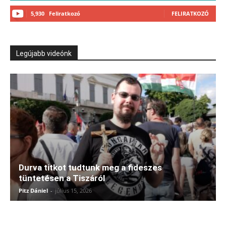
5,930
Feliratkozó
FELIRATKOZÓ
Legújabb videónk
Durva titkot tudtunk meg a fideszes
tüntetésen a Tiszáról
Pitz Dániel
-
július 15, 2026