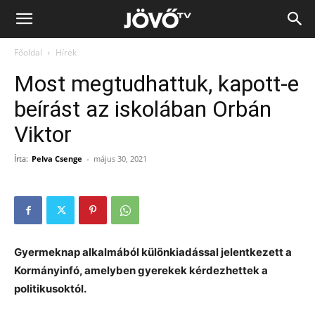
Jövő
Főoldal
Hírek
TV
Most megtudhattuk, kapott-e
beírást az iskolában Orbán
Viktor
Írta:
Pelva Csenge
-
május 30, 2021
Gyermeknap alkalmából különkiadással jelentkezett a
Kormányinfó, amelyben gyerekek kérdezhettek a
politikusoktól.