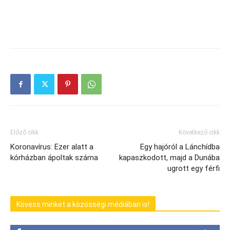
Előző cikk
Következő cikk
Koronavírus: Ezer alatt a
Egy hajóról a Lánchídba
kórházban ápoltak száma
kapaszkodott, majd a Dunába
ugrott egy férfi
Kövess minket a közösségi médiában is!