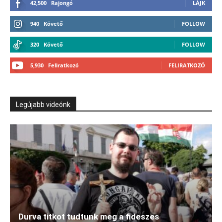
42,500
Rajongó
LÁJK
940
Követő
FOLLOW
320
Követő
FOLLOW
5,930
Feliratkozó
FELIRATKOZÓ
Legújabb videónk
Durva titkot tudtunk meg a fideszes