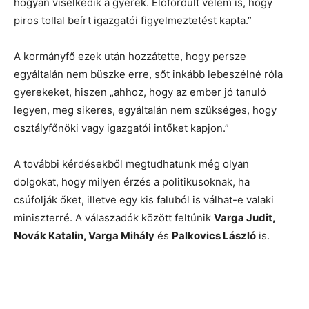
hogyan viselkedik a gyerek. Előfordult velem is, hogy
piros tollal beírt igazgatói figyelmeztetést kapta.”
A kormányfő ezek után hozzátette, hogy persze
egyáltalán nem büszke erre, sőt inkább lebeszélné róla
gyerekeket, hiszen „ahhoz, hogy az ember jó tanuló
legyen, meg sikeres, egyáltalán nem szükséges, hogy
osztályfőnöki vagy igazgatói intőket kapjon.”
A további kérdésekből megtudhatunk még olyan
dolgokat, hogy milyen érzés a politikusoknak, ha
csúfolják őket, illetve egy kis faluból is válhat-e valaki
miniszterré. A válaszadók között feltúnik
Varga Judit,
Novák Katalin, Varga Mihály
és
Palkovics László
is.