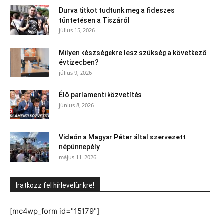
Durva titkot tudtunk meg a fideszes
tüntetésen a Tiszáról
július 15, 2026
Milyen készségekre lesz szükség a következő
évtizedben?
július 9, 2026
Élő parlamenti közvetítés
június 8, 2026
Videón a Magyar Péter által szervezett
népünnepély
május 11, 2026
Iratkozz fel hírlevelünkre!
[mc4wp_form id="15179"]