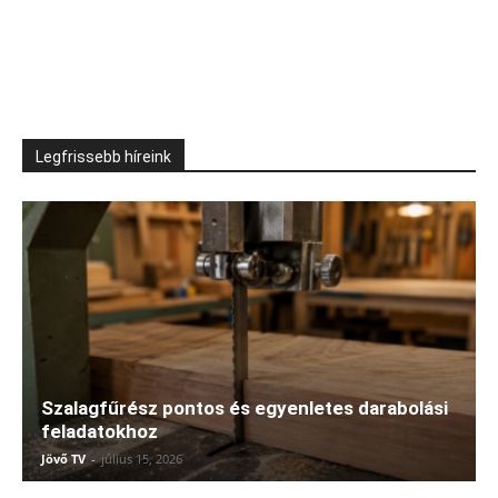
Legfrissebb híreink
Szalagfűrész pontos és egyenletes darabolási
feladatokhoz
Jövő TV
-
július 15, 2026