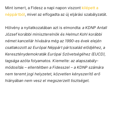
Mint ismert, a Fidesz a napi napon viszont
kilépett a
néppártból
, mivel az elfogadta az új eljárási szabályzatát.
Hölvény a nyilatkozatában azt is elmondta:
a KDNP Antall
József korábbi miniszterelnök és Helmut Kohl korábbi
német kancellár hívására még az 1990-es évek elején
csatlakozott az Európai Néppárt pártcsalád elődjéhez, a
Kereszténydemokraták Európai Szövetségéhez (EUCD),
tagsága azóta folyamatos. Kiemelte: az alapszabály-
módosítás – ellentétben a Fidesszel – a KDNP számára
nem teremt jogi helyzetet, közvetlen kényszerítő erő
hiányában nem vesz el megszerzett tisztséget.