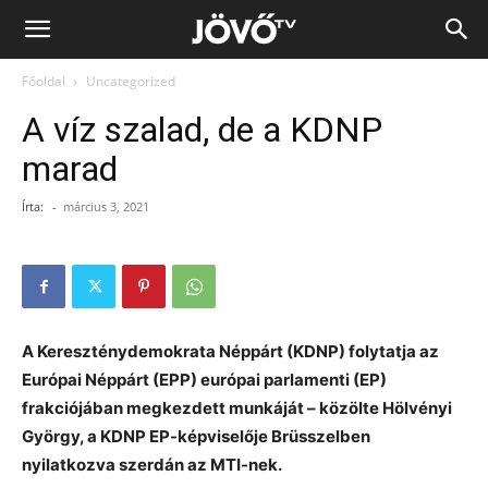
Jövő
Főoldal
Uncategorized
TV
A víz szalad, de a KDNP
marad
Írta:
-
március 3, 2021
A Kereszténydemokrata Néppárt (KDNP) folytatja az
Európai Néppárt (EPP) európai parlamenti (EP)
frakciójában megkezdett munkáját – közölte Hölvényi
György, a KDNP EP-képviselője Brüsszelben
nyilatkozva szerdán az MTI-nek.