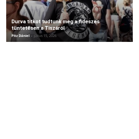
Durva titkot tudtunk meg a fideszes
tüntetésen a Tiszáról
Pitz Dániel
-
július 15, 2026