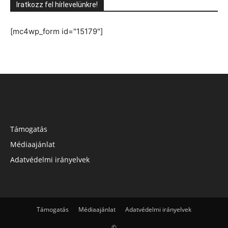
Iratkozz fel hírlevelünkre!
[mc4wp_form id="15179"]
Támogatás
Médiaajánlat
Adatvédelmi irányelvek
Támogatás
Médiaajánlat
Adatvédelmi irányelvek
©