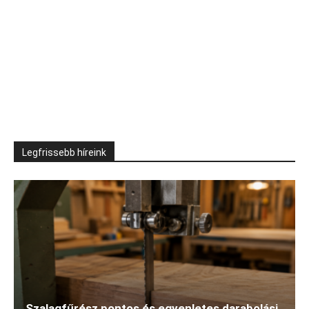
Legfrissebb híreink
Szalagfűrész pontos és egyenletes darabolási