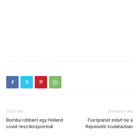
Előző cikk
Következő cikk
Bomba robbant egy Holland
Füstgránát indult be a
covid-tesztközpontnál
Képviselői Irodaházban