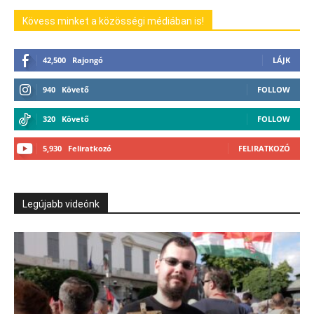
Kövess minket a közösségi médiában is!
42,500
Rajongó
LÁJK
940
Követő
FOLLOW
320
Követő
FOLLOW
5,930
Feliratkozó
FELIRATKOZÓ
Legújabb videónk