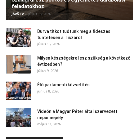
feladatokhoz
Jövő TV
-
július 15, 2026
Durva titkot tudtunk meg a fideszes
tüntetésen a Tiszáról
július 15, 2026
Milyen készségekre lesz szükség a következő
évtizedben?
július 9, 2026
Élő parlamenti közvetítés
június 8, 2026
Videón a Magyar Péter által szervezett
népünnepély
május 11, 2026