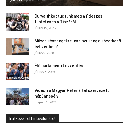
Durva titkot tudtunk meg a fideszes
tüntetésen a Tiszáról
július 15, 2026
Milyen készségekre lesz szükség a következő
évtizedben?
július 9, 2026
Élő parlamenti közvetítés
június 8, 2026
Videón a Magyar Péter által szervezett
népünnepély
május 11, 2026
Iratkozz fel hírlevelünkre!