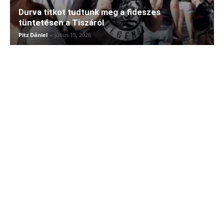
Durva titkot tudtunk meg a fideszes
tüntetésen a Tiszáról
Pitz Dániel
-
július 15, 2026