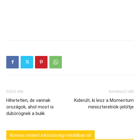
Előző cikk
Következő cikk
Hihetetlen, de vannak
Kiderült, ki lesz a Momentum
országok, ahol most is
miniszterelnök-jelöltje
dübörögnek a bulik
Kövess minket a közösségi médiában is!