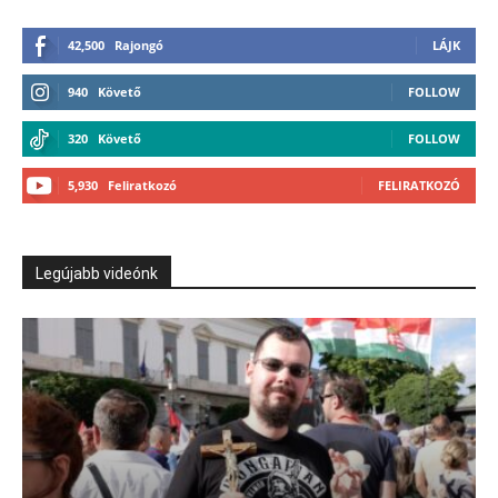
42,500
Rajongó
LÁJK
940
Követő
FOLLOW
320
Követő
FOLLOW
5,930
Feliratkozó
FELIRATKOZÓ
Legújabb videónk