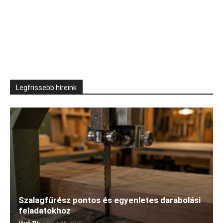
Legfrissebb híreink
Szalagfűrész pontos és egyenletes darabolási
feladatokhoz
Jövő TV
-
július 15, 2026