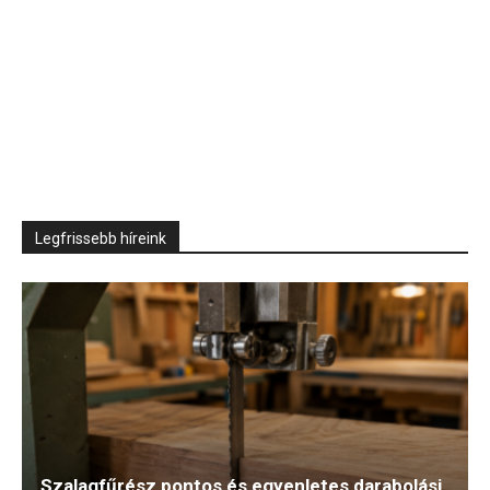
Legfrissebb híreink
Szalagfűrész pontos és egyenletes darabolási