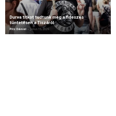
Durva titkot tudtunk meg a fideszes
tüntetésen a Tiszáról
Pitz Dániel
-
július 15, 2026