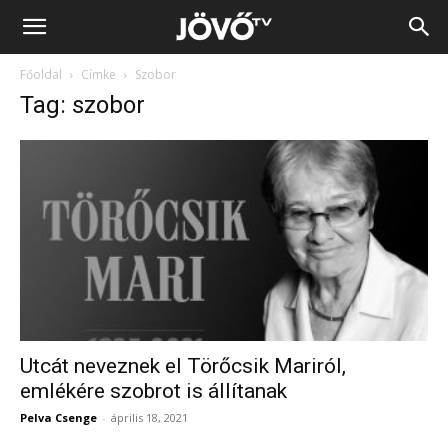
Jövő
Főoldal
Címke
Szobor
TV
Tag: szobor
Utcát neveznek el Törőcsik Mariról,
emlékére szobrot is állítanak
Pelva Csenge
-
április 18, 2021