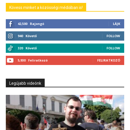
Kövess minket a közösségi médiában is!
42,500
Rajongó
LÁJK
940
Követő
FOLLOW
320
Követő
FOLLOW
5,930
Feliratkozó
FELIRATKOZÓ
Legújabb videónk