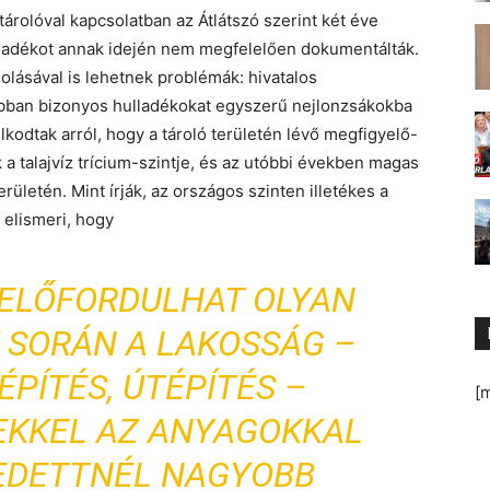
árolóval kapcsolatban az Átlátszó szerint két éve
hulladékot annak idején nem megfelelően dokumentálták.
olásával is lehetnek problémák: hivatalos
bban bizonyos hulladékokat egyszerű nejlonzsákokba
kodtak arról, hogy a tároló területén lévő megfigyelő-
a talajvíz trícium-szintje, és az utóbbi években magas
ületén. Mint írják, az országos szinten illetékes a
 elismeri, hogy
 ELŐFORDULHAT OLYAN
 SORÁN A LAKOSSÁG –
PÍTÉS, ÚTÉPÍTÉS –
[
EKKEL AZ ANYAGOKKAL
EDETTNÉL NAGYOBB