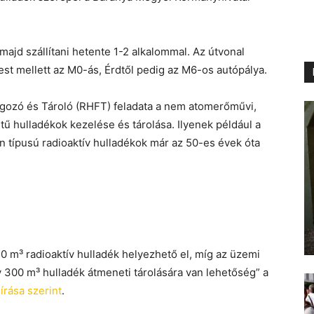
 majd szállítani hetente 1-2 alkalommal. Az útvonal
st mellett az M0-ás, Érdtől pedig az M6-os autópálya.
lgozó és Tároló (RHFT) feladata a nem atomerőművi,
tű hulladékok kezelése és tárolása. Ilyenek például a
 típusú radioaktív hulladékok már az 50-es évek óta
0 m³ radioaktív hulladék helyezhető el, míg az üzemi
 300 m³ hulladék átmeneti tárolására van lehetőség” a
eírása szerint
.