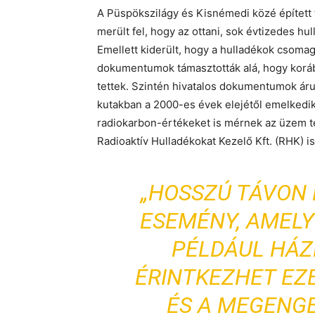
A Püspökszilágy és Kisnémedi közé épített t
merült fel, hogy az ottani, sok évtizedes 
Emellett kiderült, hogy a hulladékok csomag
dokumentumok támasztották alá, hogy korá
tettek. Szintén hivatalos dokumentumok árul
kutakban a 2000-es évek elejétől emelkedik 
radiokarbon-értékeket is mérnek az üzem ter
Radioaktív Hulladékokat Kezelő Kft. (RHK) is
„HOSSZÚ TÁVON
ESEMÉNY, AMELY
PÉLDÁUL HÁZÉ
ÉRINTKEZHET EZ
ÉS A MEGENG