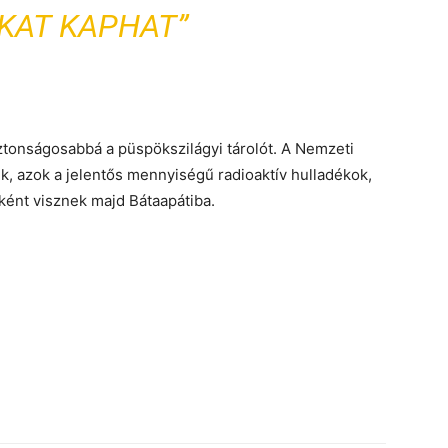
KAT KAPHAT”
tonságosabbá a püspökszilágyi tárolót. A Nemzeti
k, azok a jelentős mennyiségű radioaktív hulladékok,
ént visznek majd Bátaapátiba.