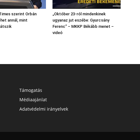
 Times szerint Orbán
„Október 23-ról mindenkinek
het annál, mint
ugyanaz jut eszébe: Gyurcsány
látszik
Ferenc” – MKKP Békább menet –
videó
Támogatás
Médiaajánlat
Adatvédelmi irányelvek