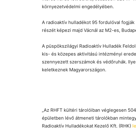
környezetvédelmi engedélyében.
A radioaktív hulladékot 95 fordulóval fogják
részét képezi majd Vácnál az M2-es, Budape
A püspökszilágyi Radioaktív Hulladék Feldo
kis- és közepes aktivitású intézményi erede
szennyezett szerszámok és védőruhák. Ilyen
keletkeznek Magyarországon.
„Az RHFT kültéri tárolóiban véglegesen 504
épületben lévő átmeneti tárolókban mintegy
Radioaktív Hulladékokat Kezelő Kft. (RHK)
l