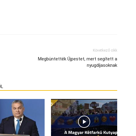
Következő cikk
Megbüntették Újpestet, mert segített a
nyugdíjasoknak
ŐL