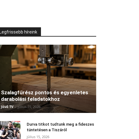
Legfrissebb híreink
Szalagfűrész pontos és egyenletes
darabolási feladatokhoz
Jövő TV
-
július 15, 2026
Durva titkot tudtunk meg a fideszes
tüntetésen a Tiszáról
július 15, 2026