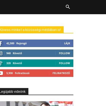
Kövess minket a közösségi médiában is!
42,500
Rajongó
LÁJK
940
Követő
FOLLOW
320
Követő
FOLLOW
5,930
Feliratkozó
FELIRATKOZÓ
Legújabb videónk