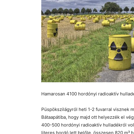
Hamarosan 4100 hordónyi radioaktív hulladé
Püspökszilágyról heti 1-2 fuvarral visznek m
Bátaapátiba, hogy majd ott helyezzék el v
400-500 hordónyi radioaktív hulladékról vo
literes hordó lett belőle, összesen 820 m³