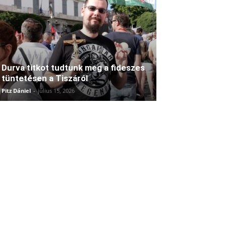
Durva titkot tudtunk meg a fideszes
tüntetésen a Tiszáról
Pitz Dániel
-
július 15, 2026