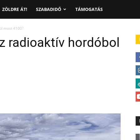
ZÖLDRE ÁT!
SZABADIDŐ
TÁMOGATÁS
bol most 4100?
áz radioaktív hordóbol