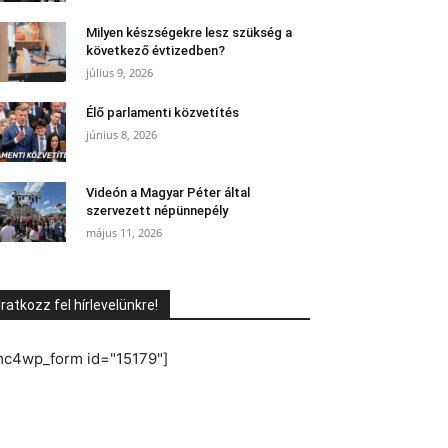
Milyen készségekre lesz szükség a
következő évtizedben?
július 9, 2026
Élő parlamenti közvetítés
június 8, 2026
Videón a Magyar Péter által
szervezett népünnepély
május 11, 2026
Iratkozz fel hírlevelünkre!
mc4wp_form id="15179"]