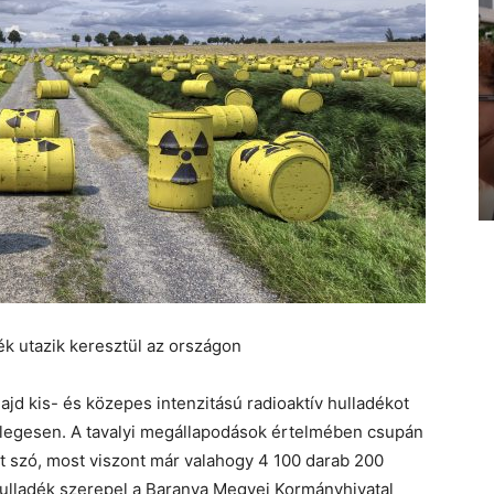
k utazik keresztül az országon
ajd kis- és közepes intenzitású radioaktív hulladékot
églegesen. A tavalyi megállapodások értelmében csupán
lt szó, most viszont már valahogy 4 100 darab 200
 hulladék szerepel a Baranya Megyei Kormányhivatal