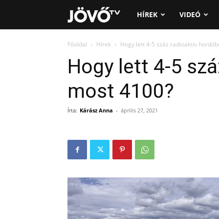
Jövő
HÍREK
VIDEÓ
TV
Főoldal
Hírek
Hogy lett 4-5 száz radioaktív hordó
Hogy lett 4-5 sz
most 4100?
Írta:
Kárász Anna
-
április 27, 2021