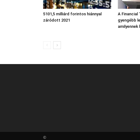
5101,5 milliárd forintos hiánnyal
A Financial
záródott 2021
gyengébb le
amilyennek 
©