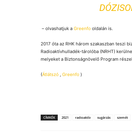
DÓZISO
– olvashatjuk a
Greenfo
oldalán is.
2017 óta az RHK három szakaszban teszi biz
Radioaktívhulladék-tárolóba (NRHT) kerülne
melyeket a Biztonságnövelő Program részek
(
Átlátszó
,
Greenfo
)
CÍMKÉK
2021
radioaktív
sugárzás
szemét